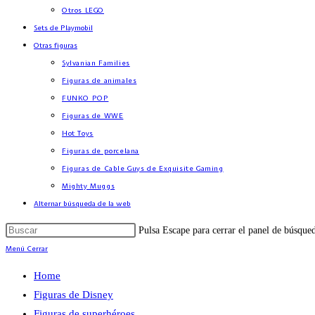
Otros LEGO
Sets de Playmobil
Otras figuras
Sylvanian Families
Figuras de animales
FUNKO POP
Figuras de WWE
Hot Toys
Figuras de porcelana
Figuras de Cable Guys de Exquisite Gaming
Mighty Muggs
Alternar búsqueda de la web
Pulsa Escape para cerrar el panel de búsque
Menú
Cerrar
Home
Figuras de Disney
Figuras de superhéroes