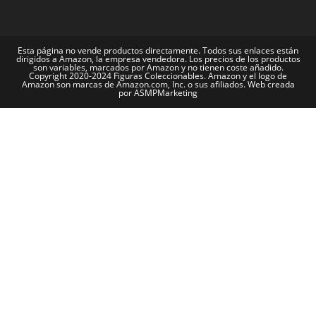
Esta página no vende productos directamente. Todos sus enlaces están
dirigidos a Amazon, la empresa vendedora. Los precios de los productos
son variables, marcados por Amazon y no tienen coste añadido.
Copyright 2020-2024 Figuras Coleccionables. Amazon y el logo de
Amazon son marcas de Amazon.com, Inc. o sus afiliados. Web creada
por ASMPMarketing