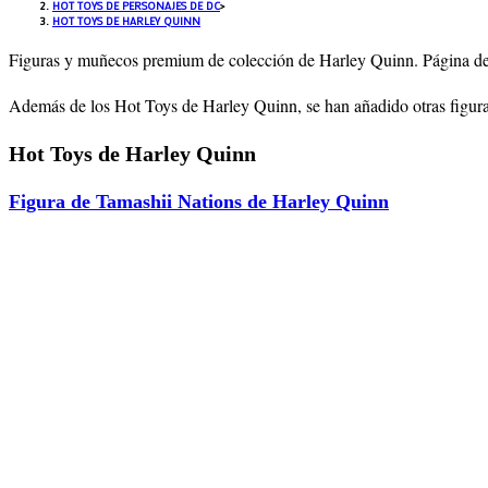
HOT TOYS DE PERSONAJES DE DC
>
HOT TOYS DE HARLEY QUINN
Figuras y muñecos premium de colección de
Harley Quinn
. Página d
Además de los Hot Toys de
Harley Quinn
, se han añadido otras figu
Hot Toys de Harley Quinn
Figura de Tamashii Nations de Harley Quinn