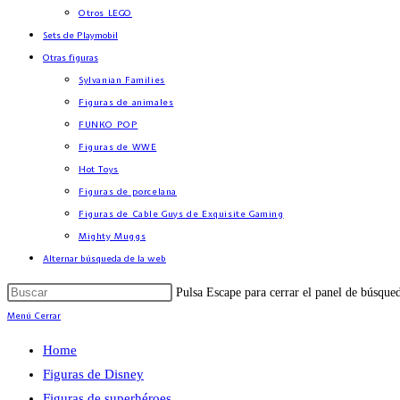
Otros LEGO
Sets de Playmobil
Otras figuras
Sylvanian Families
Figuras de animales
FUNKO POP
Figuras de WWE
Hot Toys
Figuras de porcelana
Figuras de Cable Guys de Exquisite Gaming
Mighty Muggs
Alternar búsqueda de la web
Pulsa Escape para cerrar el panel de búsque
Menú
Cerrar
Home
Figuras de Disney
Figuras de superhéroes