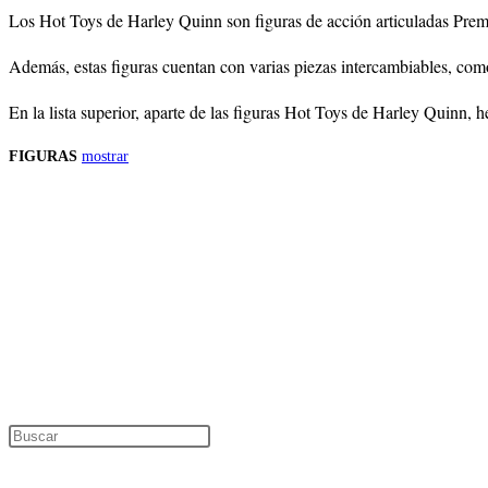
Los Hot Toys de
Harley Quinn
son figuras de acción articuladas Prem
Además, estas figuras cuentan con varias piezas intercambiables, co
En la lista superior, aparte de las figuras Hot Toys de
Harley Quinn
, 
FIGURAS
mostrar
Precios de los productos
Los precios de los productos pueden sufrir modificaciones debido a cambios en
Productos descatalogados
En caso de que alguno de los productos mencionados en esta recopilación apar
Los precios de los productos pueden sufrir modificaciones debido a cambios en
Encuentra tu figura exclusiva
Pulsa Escape para cerrar el panel de búsque
Información de interés