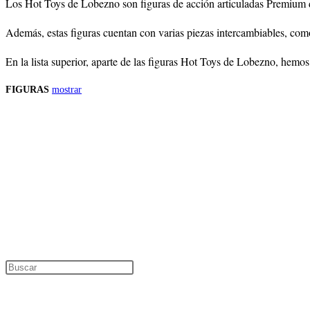
Los Hot Toys de Lobezno son figuras de acción articuladas Premium de 
Además, estas figuras cuentan con varias piezas intercambiables, com
En la lista superior, aparte de las figuras Hot Toys de Lobezno, hemo
FIGURAS
mostrar
Precios de los productos
Los precios de los productos pueden sufrir modificaciones debido a cambios en
Productos descatalogados
En caso de que alguno de los productos mencionados en esta recopilación apar
Los precios de los productos pueden sufrir modificaciones debido a cambios en
Encuentra tu figura exclusiva
Pulsa Escape para cerrar el panel de búsque
Información de interés