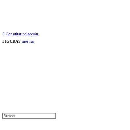
Consultar colección
FIGURAS
mostrar
Precios de los productos
Los precios de los productos pueden sufrir modificaciones debido a cambios en
Productos descatalogados
En caso de que alguno de los productos mencionados en esta recopilación apar
Los precios de los productos pueden sufrir modificaciones debido a cambios en
Encuentra tu figura exclusiva
Pulsa Escape para cerrar el panel de búsque
Información de interés