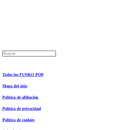
Los precios de los productos pueden sufrir modificaciones debido a cambios en
Productos descatalogados
En caso de que alguno de los productos mencionados en esta recopilación apar
Los precios de los productos pueden sufrir modificaciones debido a cambios en
Encuentra tu figura exclusiva
Pulsa Escape para cerrar el panel de búsque
Información de interés
Todos los FUNKO POP
Mapa del sitio
Política de afiliación
Política de privacidad
Política de cookies