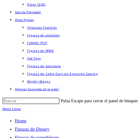
Otros LEGO
Sets de Playmobil
Otras figuras
Sylvanian Families
Figuras de animales
FUNKO POP
Figuras de WWE
Hot Toys
Figuras de porcelana
Figuras de Cable Guys de Exquisite Gaming
Mighty Muggs
Alternar búsqueda de la web
Pulsa Escape para cerrar el panel de búsque
Menú
Cerrar
Home
Figuras de Disney
Figuras de superhéroes