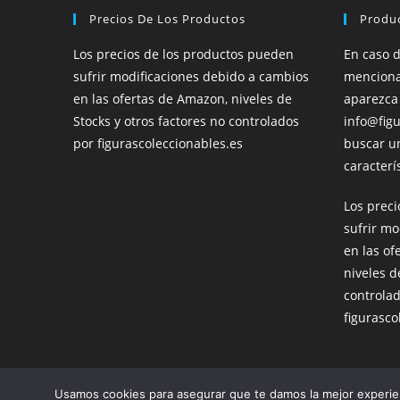
Precios De Los Productos
Produ
Los precios de los productos pueden
En caso 
sufrir modificaciones debido a cambios
menciona
en las ofertas de Amazon, niveles de
aparezca
Stocks y otros factores no controlados
info@figu
por figurascoleccionables.es
buscar u
caracterís
Los prec
sufrir mo
en las of
niveles d
controla
figurasco
Esta página no vende productos directamente. Todos sus enlace
Usamos cookies para asegurar que te damos la mejor experien