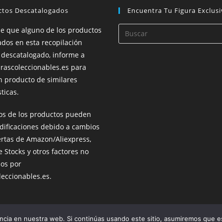
ctos Descatalogados
Encuentra Tu Figura Exclusi
de que alguno de los productos
dos en esta recopilación
 descatalogado, informe a
rascoleccionables.es para
n producto de similares
ticas.
ios de los productos pueden
dificaciones debido a cambios
ertas de Amazon/Aliexpress,
e Stocks y otros factores no
dos por
leccionables.es.
s están dirigidos a Amazon, la empresa vendedora. Los precios de los productos
cia en nuestra web. Si continúas usando este sitio, asumiremos que es