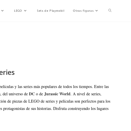
LEGO
Sets de Playmobil
Otras figuras
eries
películas y las series más populares de todos los tiempos. Entre las
s
DC
Jurassic World
, del universo de
o de
. A nivel de series,
cción de piezas de LEGO de series y películas son perfectos para los
s protagonistas de sus historias. Disfruta construyendo los lugares