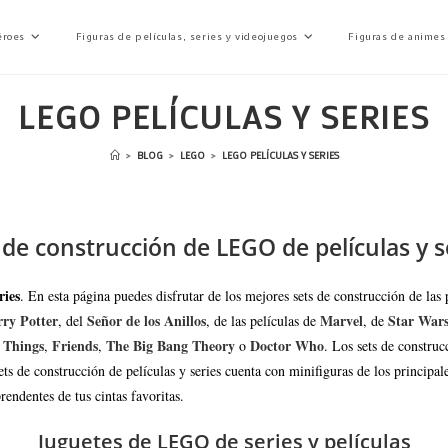
éroes
Figuras de películas, series y videojuegos
Figuras de animes
LEGO PELÍCULAS Y SERIES
>
BLOG
>
LEGO
>
LEGO PELÍCULAS Y SERIES
 de construcción de LEGO de películas y s
ries
. En esta página puedes disfrutar de los mejores sets de construcción de las 
ry Potter
Señor de los Anillos
Marvel
Star War
, del
, de las películas de
, de
 Things
Friends
The Big Bang Theory
Doctor Who
,
,
o
. Los sets de constru
s de construcción de películas y series cuenta con minifiguras de los principale
endentes de tus cintas favoritas.
Juguetes de LEGO de series y películas