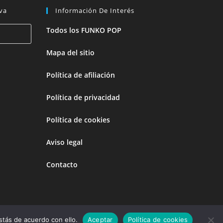
va
Información De Interés
Todos los FUNKO POP
Mapa del sitio
Política de afiliación
Política de privacidad
Política de cookies
Aviso legal
Contacto
 son variables, marcados por Amazon y no tienen coste añadido.
tás de acuerdo con ello.
Aceptar
Política de cookies