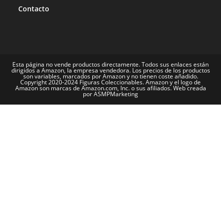
Contacto
Esta página no vende productos directamente. Todos sus enlaces están
dirigidos a Amazon, la empresa vendedora. Los precios de los productos
son variables, marcados por Amazon y no tienen coste añadido.
Copyright 2020-2024 Figuras Coleccionables. Amazon y el logo de
Amazon son marcas de Amazon.com, Inc. o sus afiliados. Web creada
por ASMPMarketing