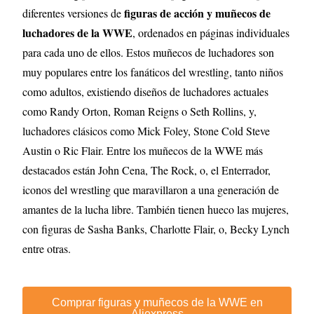
figuras de acción y muñecos de
diferentes versiones de
luchadores de la WWE
, ordenados en páginas individuales
para cada uno de ellos. Estos muñecos de luchadores son
muy populares entre los fanáticos del wrestling, tanto niños
como adultos, existiendo diseños de luchadores actuales
como Randy Orton, Roman Reigns o Seth Rollins, y,
luchadores clásicos como Mick Foley, Stone Cold Steve
Austin o Ric Flair. Entre los muñecos de la WWE más
destacados están John Cena, The Rock, o, el Enterrador,
iconos del wrestling que maravillaron a una generación de
amantes de la lucha libre. También tienen hueco las mujeres,
con figuras de Sasha Banks, Charlotte Flair, o, Becky Lynch
entre otras.
Comprar figuras y muñecos de la WWE en
Aliexpress