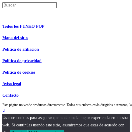
Pulsa Escape para cerrar el panel de búsque
Información de interés
Todos los FUNKO POP
Mapa del sitio
Política de afiliación
Política de privacidad
Política de cookies
Aviso legal
Contacto
Esta página no vende productos directamente. Todos sus enlaces están dirigidos a Amazon,
Usamos cookies para asegurar que te damos la mejor experiencia en nuestra
web. Si continúas usando este sitio, asumiremos que estás de acuerdo con