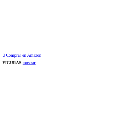
Comprar en Amazon
FIGURAS
mostrar
Precios de los productos
Los precios de los productos pueden sufrir modificaciones debido a cambios en
Productos descatalogados
En caso de que alguno de los productos mencionados en esta recopilación apar
Los precios de los productos pueden sufrir modificaciones debido a cambios en
Encuentra tu figura exclusiva