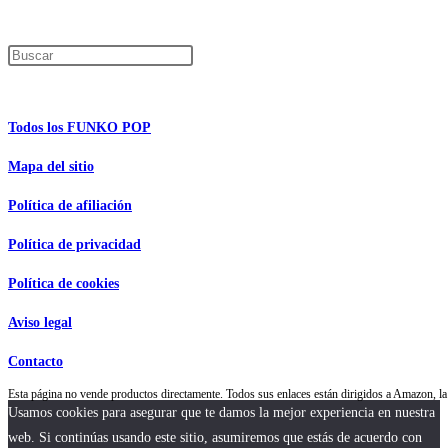
Encuentra tu figura exclusiva
Pulsa Escape para cerrar el panel de búsque
Información de interés
Todos los FUNKO POP
Mapa del sitio
Política de afiliación
Política de privacidad
Política de cookies
Aviso legal
Contacto
Esta página no vende productos directamente. Todos sus enlaces están dirigidos a Amazon,
Usamos cookies para asegurar que te damos la mejor experiencia en nuestra
web. Si continúas usando este sitio, asumiremos que estás de acuerdo con