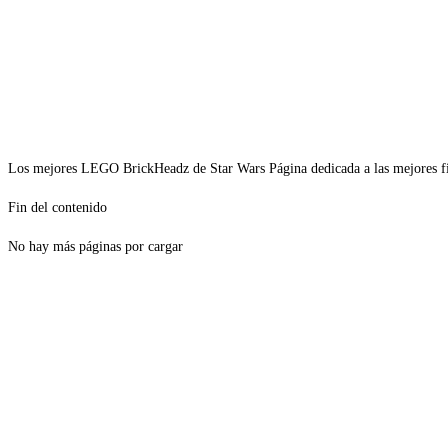
Los mejores LEGO BrickHeadz de Star Wars Página dedicada a las mejores f
Fin del contenido
No hay más páginas por cargar
Precios de los productos
Los precios de los productos pueden sufrir modificaciones debido a cambios en
Productos descatalogados
En caso de que alguno de los productos mencionados en esta recopilación apar
Los precios de los productos pueden sufrir modificaciones debido a cambios en