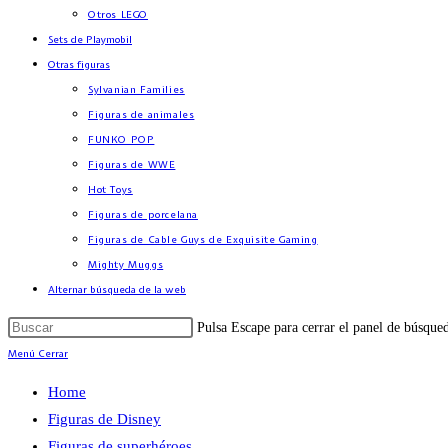
Otros LEGO
Sets de Playmobil
Otras figuras
Sylvanian Families
Figuras de animales
FUNKO POP
Figuras de WWE
Hot Toys
Figuras de porcelana
Figuras de Cable Guys de Exquisite Gaming
Mighty Muggs
Alternar búsqueda de la web
Pulsa Escape para cerrar el panel de búsque
Menú
Cerrar
Home
Figuras de Disney
Figuras de superhéroes