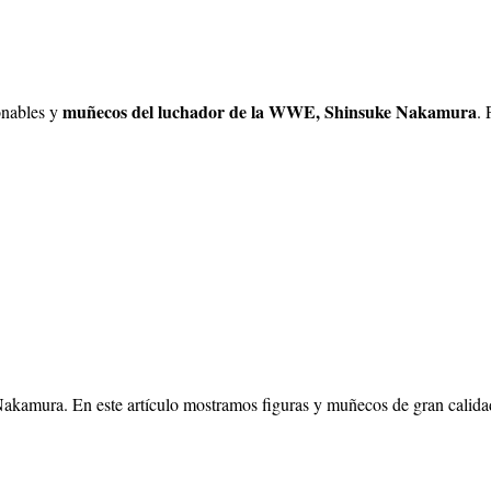
muñecos del luchador de la WWE, Shinsuke Nakamura
onables y
. 
kamura. En este artículo mostramos figuras y muñecos de gran calidad d