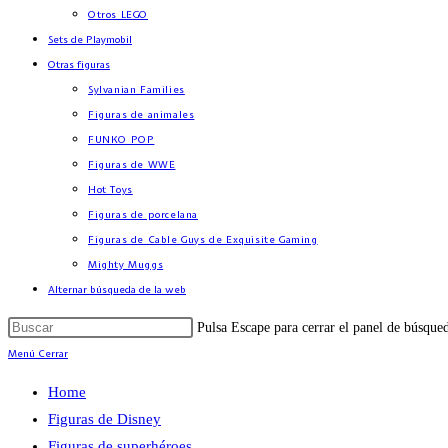
Otros LEGO
Sets de Playmobil
Otras figuras
Sylvanian Families
Figuras de animales
FUNKO POP
Figuras de WWE
Hot Toys
Figuras de porcelana
Figuras de Cable Guys de Exquisite Gaming
Mighty Muggs
Alternar búsqueda de la web
Pulsa Escape para cerrar el panel de búsque
Menú
Cerrar
Home
Figuras de Disney
Figuras de superhéroes