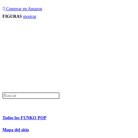
Comprar en Amazon
FIGURAS
mostrar
Precios de los productos
Los precios de los productos pueden sufrir modificaciones debido a cambios en
Productos descatalogados
En caso de que alguno de los productos mencionados en esta recopilación apar
Los precios de los productos pueden sufrir modificaciones debido a cambios en
Encuentra tu figura exclusiva
Pulsa Escape para cerrar el panel de búsque
Información de interés
Todos los FUNKO POP
Mapa del sitio