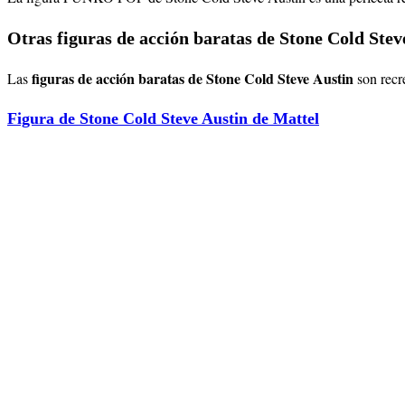
Otras figuras de acción baratas de Stone Cold Stev
figuras de acción baratas de Stone Cold Steve Austin
Las
son recr
Figura de Stone Cold Steve Austin de Mattel