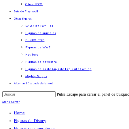
Otros LEGO
Sets de Playmobil
Otras figuras
Sylvanian Families
Figuras de animales
FUNKO POP
Figuras de WWE
Hot Toys
Figuras de porcelana
Figuras de Cable Guys de Exquisite Gaming
Mighty Muggs
Alternar búsqueda de la web
Pulsa Escape para cerrar el panel de búsque
Menú
Cerrar
Home
Figuras de Disney
Figuras de superhéroes