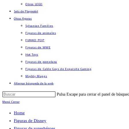
Otros LEGO
Sets de Playmobil
Otras figuras
Sylvanian Families
Figuras de animales
FUNKO POP
Figuras de WWE
Hot Toys
Figuras de porcelana
Figuras de Cable Guys de Exquisite Gaming
Mighty Muggs
Alternar búsqueda de la web
Pulsa Escape para cerrar el panel de búsque
Menú
Cerrar
Home
Figuras de Disney
Figuras de superhéroes