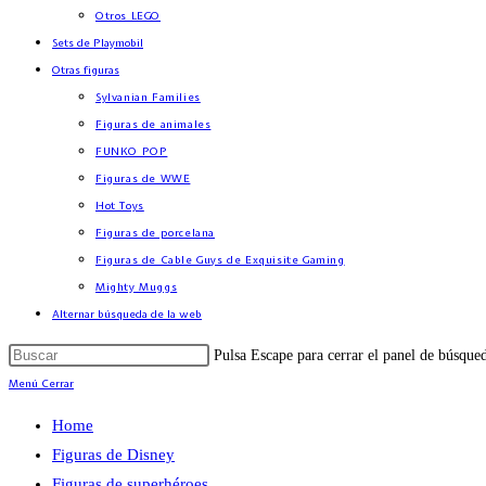
Otros LEGO
Sets de Playmobil
Otras figuras
Sylvanian Families
Figuras de animales
FUNKO POP
Figuras de WWE
Hot Toys
Figuras de porcelana
Figuras de Cable Guys de Exquisite Gaming
Mighty Muggs
Alternar búsqueda de la web
Pulsa Escape para cerrar el panel de búsque
Menú
Cerrar
Home
Figuras de Disney
Figuras de superhéroes