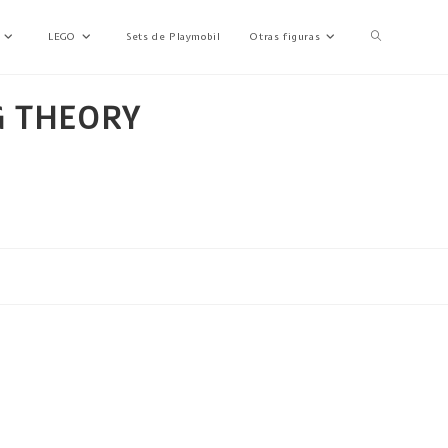
LEGO
Sets de Playmobil
Otras figuras
G THEORY