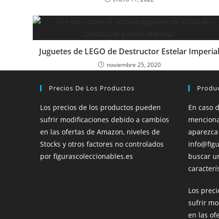
Juguetes de LEGO de Destructor Estelar Imperia
noviembre 25, 2020
Precios De Los Productos
Produ
Los precios de los productos pueden
En caso 
sufrir modificaciones debido a cambios
menciona
en las ofertas de Amazon, niveles de
aparezca
Stocks y otros factores no controlados
info@figu
por figurascoleccionables.es
buscar u
caracterís
Los prec
sufrir mo
en las of