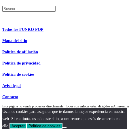
Pulsa Escape para cerrar el panel de búsque
Información de interés
Todos los FUNKO POP
Mapa del sitio
Política de afiliación
Política de privacidad
Política de cookies
Aviso legal
Contacto
Esta página no vende productos directamente. Todos sus enlaces están dirigidos a Amazon,
Usamos cookies para asegurar que te damos la mejor experiencia en nuestra
web. Si continúas usando este sitio, asumiremos que estás de acuerdo con
ello.
Aceptar
Política de cookies