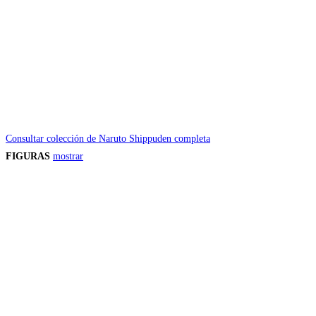
Consultar colección de Naruto Shippuden completa
FIGURAS
mostrar
Precios de los productos
Los precios de los productos pueden sufrir modificaciones debido a cambios en
Productos descatalogados
En caso de que alguno de los productos mencionados en esta recopilación apar
Los precios de los productos pueden sufrir modificaciones debido a cambios en
Encuentra tu figura exclusiva