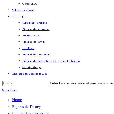
Otros LEGO
Sets de Playmobil
Otras figuras
Sylvanian Families
Figuras de animales
FUNKO POP
Figuras de WWE
Hot Toys
Figuras de porcelana
Figuras de Cable Guys de Exquisite Gaming
Mighty Muggs
Alternar búsqueda de la web
Pulsa Escape para cerrar el panel de búsque
Menú
Cerrar
Home
Figuras de Disney
Figuras de superhéroes