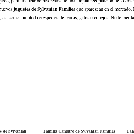
co, para finalizar hemos realizado una amplia recopilación de los disti
juguetes de Sylvanian Families
s nuevos
que aparezcan en el mercado. 
, así como multitud de especies de perros, gatos o conejos. No te pier
e de Sylvanian
Familia Canguro de Sylvanian Families
Fam