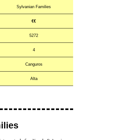
Sylvanian Families
€€
5272
4
Canguros
Alta
ilies