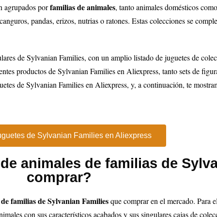
familias de animales
án agrupados por
, tanto animales domésticos como
s, canguros, pandas, erizos, nutrias o ratones. Estas colecciones se com
lares de Sylvanian Families, con un amplio listado de juguetes de cole
rentes productos de Sylvanian Families en Aliexpress, tanto sets de fig
uetes de Sylvanian Families en Aliexpress, y, a continuación, te mostr
uguetes de Sylvanian Families en Aliexpress
 de animales de familias de Sylv
comprar?
 de familias de Sylvanian Families
que comprar en el mercado. Para el
nimales con sus característicos acabados y sus singulares cajas de colecc