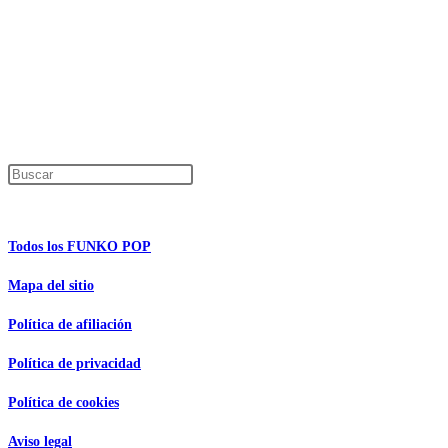
Productos descatalogados
En caso de que alguno de los productos mencionados en esta recopilación apar
Los precios de los productos pueden sufrir modificaciones debido a cambios en
Encuentra tu figura exclusiva
Pulsa Escape para cerrar el panel de búsque
Información de interés
Todos los FUNKO POP
Mapa del sitio
Política de afiliación
Política de privacidad
Política de cookies
Aviso legal