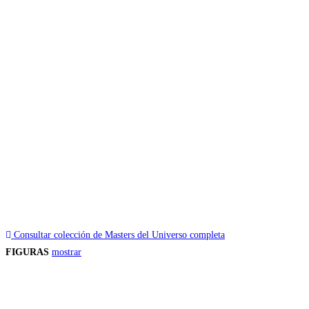
Consultar colección de Masters del Universo completa
FIGURAS
mostrar
Precios de los productos
Los precios de los productos pueden sufrir modificaciones debido a cambios en