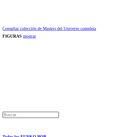
Consultar colección de Masters del Universo completa
FIGURAS
mostrar
Precios de los productos
Los precios de los productos pueden sufrir modificaciones debido a cambios en
Productos descatalogados
En caso de que alguno de los productos mencionados en esta recopilación apar
Los precios de los productos pueden sufrir modificaciones debido a cambios en
Encuentra tu figura exclusiva
Pulsa Escape para cerrar el panel de búsque
Información de interés
Todos los FUNKO POP