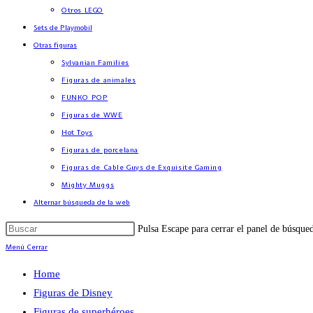
Otros LEGO
Sets de Playmobil
Otras figuras
Sylvanian Families
Figuras de animales
FUNKO POP
Figuras de WWE
Hot Toys
Figuras de porcelana
Figuras de Cable Guys de Exquisite Gaming
Mighty Muggs
Alternar búsqueda de la web
Pulsa Escape para cerrar el panel de búsque
Menú
Cerrar
Home
Figuras de Disney
Figuras de superhéroes