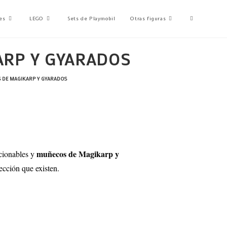
es
LEGO
Sets de Playmobil
Otras figuras
ARP Y GYARADOS
S DE MAGIKARP Y GYARADOS
muñecos de Magikarp y
ccionables y
ección que existen.