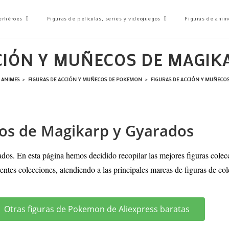
erhéroes
Figuras de películas, series y videojuegos
Figuras de anim
CIÓN Y MUÑECOS DE MAGIK
 ANIMES
>
FIGURAS DE ACCIÓN Y MUÑECOS DE POKEMON
>
FIGURAS DE ACCIÓN Y MUÑECO
cos de Magikarp y Gyarados
dos. En esta página hemos decidido recopilar las mejores figuras cole
rentes colecciones, atendiendo a las principales marcas de figuras de col
Otras figuras de Pokemon de Aliexpress baratas