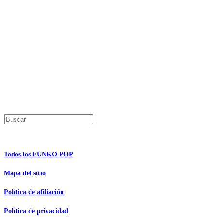
Precios de los productos
Los precios de los productos pueden sufrir modificaciones debido a cambios en
Productos descatalogados
En caso de que alguno de los productos mencionados en esta recopilación apar
Los precios de los productos pueden sufrir modificaciones debido a cambios en
Encuentra tu figura exclusiva
Pulsa Escape para cerrar el panel de búsque
Información de interés
Todos los FUNKO POP
Mapa del sitio
Política de afiliación
Política de privacidad