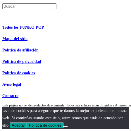
Pulsa Escape para cerrar el panel de búsque
Información de interés
Todos los FUNKO POP
Mapa del sitio
Política de afiliación
Política de privacidad
Política de cookies
Aviso legal
Contacto
Esta página no vende productos directamente. Todos sus enlaces están dirigidos a Amazon,
Usamos cookies para asegurar que te damos la mejor experiencia en nuestra
web. Si continúas usando este sitio, asumiremos que estás de acuerdo con
ello.
Aceptar
Política de cookies