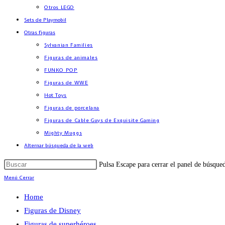
Otros LEGO
Sets de Playmobil
Otras figuras
Sylvanian Families
Figuras de animales
FUNKO POP
Figuras de WWE
Hot Toys
Figuras de porcelana
Figuras de Cable Guys de Exquisite Gaming
Mighty Muggs
Alternar búsqueda de la web
Pulsa Escape para cerrar el panel de búsque
Menú
Cerrar
Home
Figuras de Disney
Figuras de superhéroes