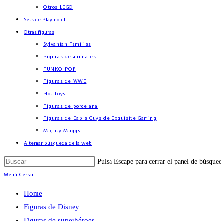
Otros LEGO
Sets de Playmobil
Otras figuras
Sylvanian Families
Figuras de animales
FUNKO POP
Figuras de WWE
Hot Toys
Figuras de porcelana
Figuras de Cable Guys de Exquisite Gaming
Mighty Muggs
Alternar búsqueda de la web
Pulsa Escape para cerrar el panel de búsque
Menú
Cerrar
Home
Figuras de Disney
Figuras de superhéroes