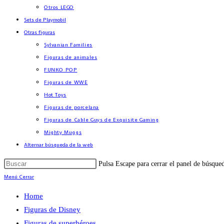
Otros LEGO
Sets de Playmobil
Otras figuras
Sylvanian Families
Figuras de animales
FUNKO POP
Figuras de WWE
Hot Toys
Figuras de porcelana
Figuras de Cable Guys de Exquisite Gaming
Mighty Muggs
Alternar búsqueda de la web
Pulsa Escape para cerrar el panel de búsque
Menú
Cerrar
Home
Figuras de Disney
Figuras de superhéroes