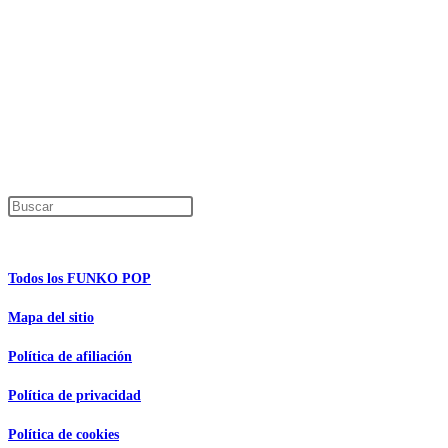
Los precios de los productos pueden sufrir modificaciones debido a cambios en
Productos descatalogados
En caso de que alguno de los productos mencionados en esta recopilación apar
Los precios de los productos pueden sufrir modificaciones debido a cambios en
Encuentra tu figura exclusiva
Pulsa Escape para cerrar el panel de búsque
Información de interés
Todos los FUNKO POP
Mapa del sitio
Política de afiliación
Política de privacidad
Política de cookies