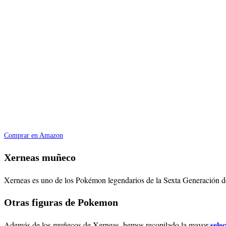
Comprar en Amazon
Xerneas muñeco
Xerneas es uno de los Pokémon legendarios de la Sexta Generación de 
Otras figuras de Pokemon
sele
Además de los muñecos de Xerneas, hemos recopilado la mayor