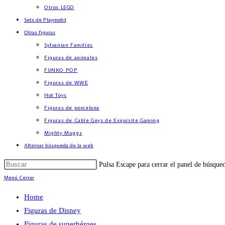
Otros LEGO
Sets de Playmobil
Otras figuras
Sylvanian Families
Figuras de animales
FUNKO POP
Figuras de WWE
Hot Toys
Figuras de porcelana
Figuras de Cable Guys de Exquisite Gaming
Mighty Muggs
Alternar búsqueda de la web
Pulsa Escape para cerrar el panel de búsque
Menú
Cerrar
Home
Figuras de Disney
Figuras de superhéroes