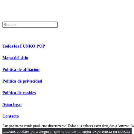
Los precios de los productos pueden sufrir modificaciones debido a cambios en
Encuentra tu figura exclusiva
Pulsa Escape para cerrar el panel de búsque
Información de interés
Todos los FUNKO POP
Mapa del sitio
Política de afiliación
Política de privacidad
Política de cookies
Aviso legal
Contacto
Esta página no vende productos directamente. Todos sus enlaces están dirigidos a Amazon,
Usamos cookies para asegurar que te damos la mejor experiencia en nuestra