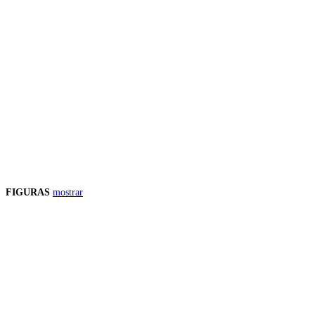
FIGURAS
mostrar
Precios de los productos
Los precios de los productos pueden sufrir modificaciones debido a cambios en
Productos descatalogados
En caso de que alguno de los productos mencionados en esta recopilación apar