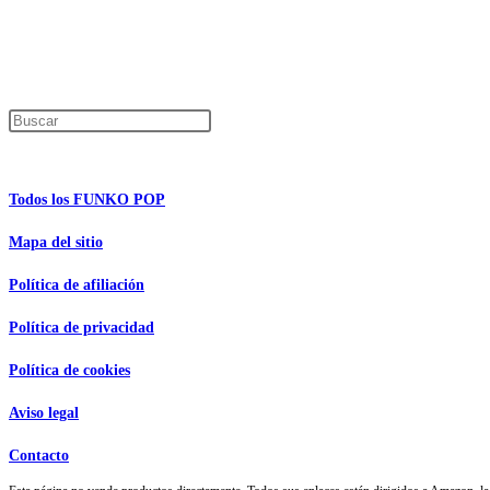
Los precios de los productos pueden sufrir modificaciones debido a cambios en
Encuentra tu figura exclusiva
Pulsa Escape para cerrar el panel de búsque
Información de interés
Todos los FUNKO POP
Mapa del sitio
Política de afiliación
Política de privacidad
Política de cookies
Aviso legal
Contacto