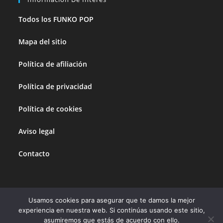
Todos los FUNKO POP
Mapa del sitio
Política de afiliación
Política de privacidad
Política de cookies
Aviso legal
Contacto
Usamos cookies para asegurar que te damos la mejor
Esta página no vende productos directamente. Todos sus enlaces están
experiencia en nuestra web. Si continúas usando este sitio,
dirigidos a Amazon, la empresa vendedora. Los precios de los productos
asumiremos que estás de acuerdo con ello.
son variables, marcados por Amazon y no tienen coste añadido.