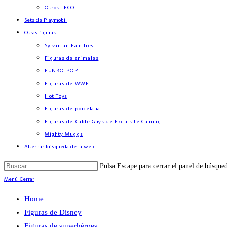
Otros LEGO
Sets de Playmobil
Otras figuras
Sylvanian Families
Figuras de animales
FUNKO POP
Figuras de WWE
Hot Toys
Figuras de porcelana
Figuras de Cable Guys de Exquisite Gaming
Mighty Muggs
Alternar búsqueda de la web
Pulsa Escape para cerrar el panel de búsque
Menú
Cerrar
Home
Figuras de Disney
Figuras de superhéroes