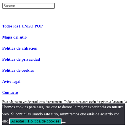
Pulsa Escape para cerrar el panel de búsque
Información de interés
Todos los FUNKO POP
Mapa del sitio
Política de afiliación
Política de privacidad
Política de cookies
Aviso legal
Contacto
Esta página no vende productos directamente. Todos sus enlaces están dirigidos a Amazon,
Usamos cookies para asegurar que te damos la mejor experiencia en nuestra
web. Si continúas usando este sitio, asumiremos que estás de acuerdo con
ello.
Aceptar
Política de cookies