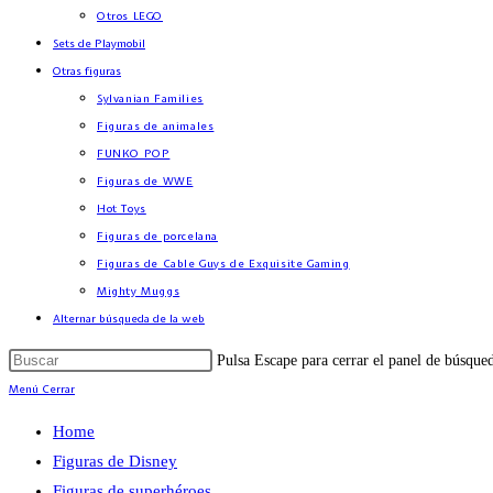
Otros LEGO
Sets de Playmobil
Otras figuras
Sylvanian Families
Figuras de animales
FUNKO POP
Figuras de WWE
Hot Toys
Figuras de porcelana
Figuras de Cable Guys de Exquisite Gaming
Mighty Muggs
Alternar búsqueda de la web
Pulsa Escape para cerrar el panel de búsque
Menú
Cerrar
Home
Figuras de Disney
Figuras de superhéroes