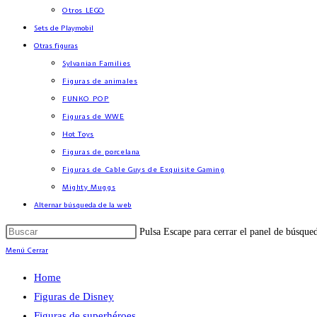
Otros LEGO
Sets de Playmobil
Otras figuras
Sylvanian Families
Figuras de animales
FUNKO POP
Figuras de WWE
Hot Toys
Figuras de porcelana
Figuras de Cable Guys de Exquisite Gaming
Mighty Muggs
Alternar búsqueda de la web
Pulsa Escape para cerrar el panel de búsque
Menú
Cerrar
Home
Figuras de Disney
Figuras de superhéroes