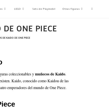
es
LEGO
Sets de Playmobil
Otras figuras
 DE ONE PIECE
S DE KAIDO DE ONE PIECE
o
muñecos de Kaido
iguras coleccionables y
.
e existen. Kaido, conocido como Kaidou de las
 cuatro emperadores del mundo de One Piece.
Piece