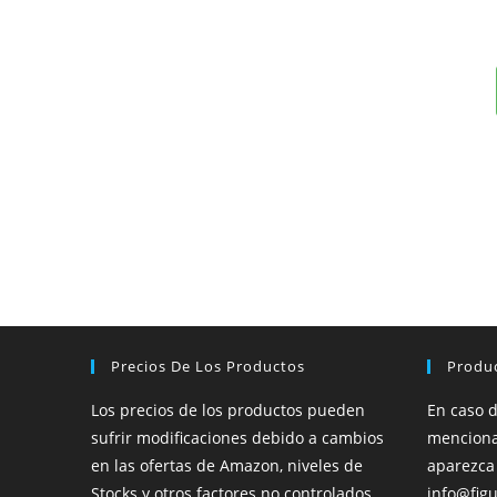
Precios De Los Productos
Produ
Los precios de los productos pueden
En caso 
sufrir modificaciones debido a cambios
menciona
en las ofertas de Amazon, niveles de
aparezca
Stocks y otros factores no controlados
info@figu