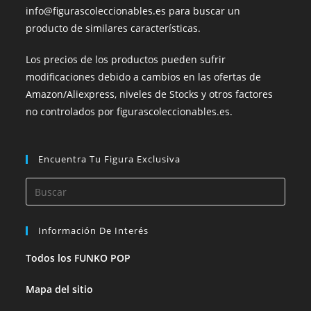
info@figurascoleccionables.es para buscar un
producto de similares características.
Los precios de los productos pueden sufrir
modificaciones debido a cambios en las ofertas de
Amazon/Aliexpress, niveles de Stocks y otros factores
no controlados por figurascoleccionables.es.
Encuentra Tu Figura Exclusiva
Pulsa
Esca
para
Información De Interés
cerra
el
Todos los FUNKO POP
panel
Mapa del sitio
de
búsq