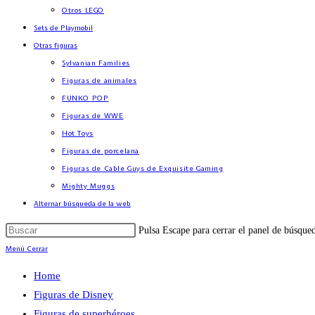
Otros LEGO
Sets de Playmobil
Otras figuras
Sylvanian Families
Figuras de animales
FUNKO POP
Figuras de WWE
Hot Toys
Figuras de porcelana
Figuras de Cable Guys de Exquisite Gaming
Mighty Muggs
Alternar búsqueda de la web
Pulsa Escape para cerrar el panel de búsque
Menú
Cerrar
Home
Figuras de Disney
Figuras de superhéroes