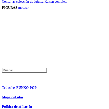
Consultar colección de Jujutsu Kaisen completa
FIGURAS
mostrar
Precios de los productos
Los precios de los productos pueden sufrir modificaciones debido a cambios en
Productos descatalogados
En caso de que alguno de los productos mencionados en esta recopilación apar
Los precios de los productos pueden sufrir modificaciones debido a cambios en
Encuentra tu figura exclusiva
Pulsa Escape para cerrar el panel de búsque
Información de interés
Todos los FUNKO POP
Mapa del sitio
Política de afiliación