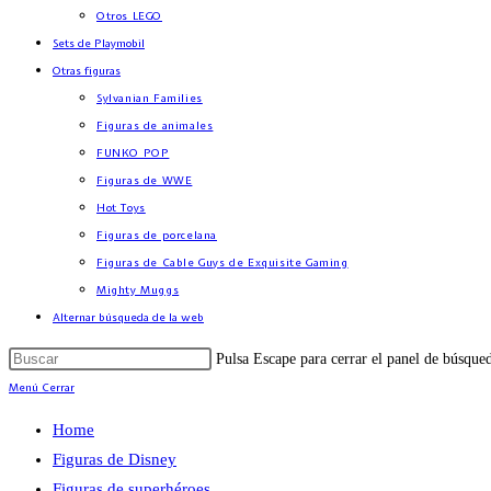
Otros LEGO
Sets de Playmobil
Otras figuras
Sylvanian Families
Figuras de animales
FUNKO POP
Figuras de WWE
Hot Toys
Figuras de porcelana
Figuras de Cable Guys de Exquisite Gaming
Mighty Muggs
Alternar búsqueda de la web
Pulsa Escape para cerrar el panel de búsque
Menú
Cerrar
Home
Figuras de Disney
Figuras de superhéroes