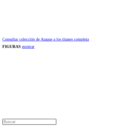
Consultar colección de Ataque a los titanes completa
FIGURAS
mostrar
Precios de los productos
Los precios de los productos pueden sufrir modificaciones debido a cambios en
Productos descatalogados
En caso de que alguno de los productos mencionados en esta recopilación apar
Los precios de los productos pueden sufrir modificaciones debido a cambios en
Encuentra tu figura exclusiva
Pulsa Escape para cerrar el panel de búsque