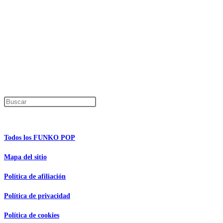
Los precios de los productos pueden sufrir modificaciones debido a cambios en
Productos descatalogados
En caso de que alguno de los productos mencionados en esta recopilación apar
Los precios de los productos pueden sufrir modificaciones debido a cambios en
Encuentra tu figura exclusiva
Pulsa Escape para cerrar el panel de búsque
Información de interés
Todos los FUNKO POP
Mapa del sitio
Política de afiliación
Política de privacidad
Política de cookies