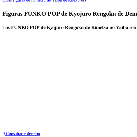
Otras figuras de Kimetsu no Yaiba de Aliexpress
Figuras FUNKO POP de Kyojuro Rengoku de Dem
FUNKO POP de Kyojuro Rengoku de Kimetsu no Yaiba
Los
son
Consultar colección