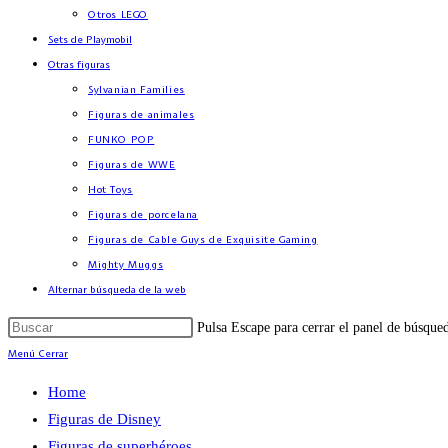
Otros LEGO
Sets de Playmobil
Otras figuras
Sylvanian Families
Figuras de animales
FUNKO POP
Figuras de WWE
Hot Toys
Figuras de porcelana
Figuras de Cable Guys de Exquisite Gaming
Mighty Muggs
Alternar búsqueda de la web
Pulsa Escape para cerrar el panel de búsque
Menú
Cerrar
Home
Figuras de Disney
Figuras de superhéroes