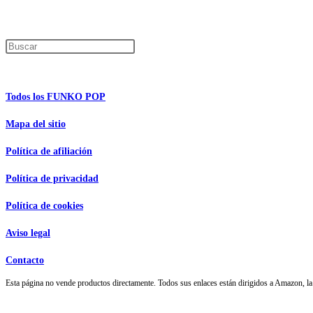
Encuentra tu figura exclusiva
Pulsa Escape para cerrar el panel de búsque
Información de interés
Todos los FUNKO POP
Mapa del sitio
Política de afiliación
Política de privacidad
Política de cookies
Aviso legal
Contacto
Esta página no vende productos directamente. Todos sus enlaces están dirigidos a Amazon,