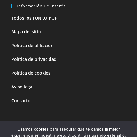
Información De Interés
Todos los FUNKO POP
Mapa del sitio
Política de afiliación
Política de privacidad
Política de cookies
Aviso legal
Contacto
Usamos cookies para asegurar que te damos la mejor
Esta página no vende productos directamente. Todos sus enlaces están
experiencia en nuestra web. Si continúas usando este sitio,