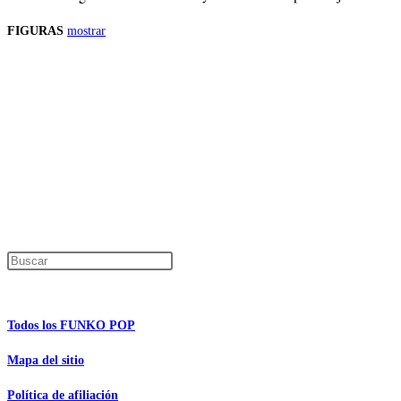
FIGURAS
mostrar
Precios de los productos
Los precios de los productos pueden sufrir modificaciones debido a cambios en
Productos descatalogados
En caso de que alguno de los productos mencionados en esta recopilación apar
Los precios de los productos pueden sufrir modificaciones debido a cambios en
Encuentra tu figura exclusiva
Pulsa Escape para cerrar el panel de búsque
Información de interés
Todos los FUNKO POP
Mapa del sitio
Política de afiliación