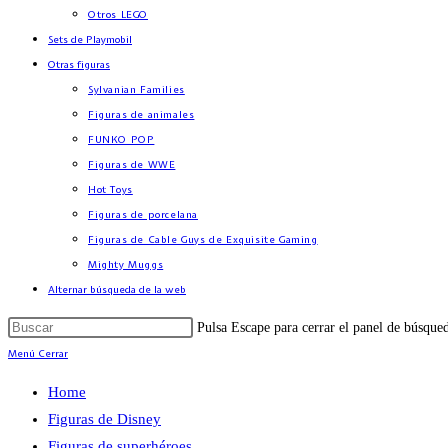
Otros LEGO
Sets de Playmobil
Otras figuras
Sylvanian Families
Figuras de animales
FUNKO POP
Figuras de WWE
Hot Toys
Figuras de porcelana
Figuras de Cable Guys de Exquisite Gaming
Mighty Muggs
Alternar búsqueda de la web
Pulsa Escape para cerrar el panel de búsque
Menú
Cerrar
Home
Figuras de Disney
Figuras de superhéroes