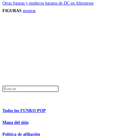
Otras figuras y muñecos baratos de DC en Aliexpress
FIGURAS
mostrar
Precios de los productos
Los precios de los productos pueden sufrir modificaciones debido a cambios en
Productos descatalogados
En caso de que alguno de los productos mencionados en esta recopilación apar
Los precios de los productos pueden sufrir modificaciones debido a cambios en
Encuentra tu figura exclusiva
Pulsa Escape para cerrar el panel de búsque
Información de interés
Todos los FUNKO POP
Mapa del sitio
Política de afiliación