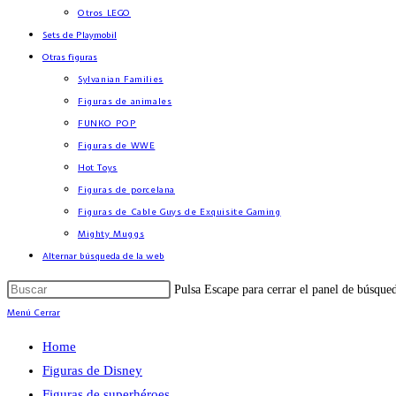
Otros LEGO
Sets de Playmobil
Otras figuras
Sylvanian Families
Figuras de animales
FUNKO POP
Figuras de WWE
Hot Toys
Figuras de porcelana
Figuras de Cable Guys de Exquisite Gaming
Mighty Muggs
Alternar búsqueda de la web
Pulsa Escape para cerrar el panel de búsque
Menú
Cerrar
Home
Figuras de Disney
Figuras de superhéroes