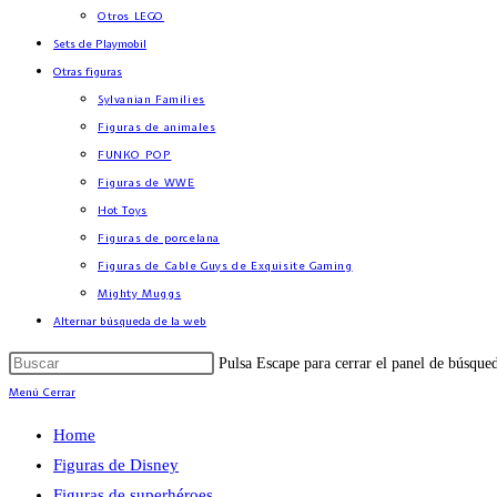
Otros LEGO
Sets de Playmobil
Otras figuras
Sylvanian Families
Figuras de animales
FUNKO POP
Figuras de WWE
Hot Toys
Figuras de porcelana
Figuras de Cable Guys de Exquisite Gaming
Mighty Muggs
Alternar búsqueda de la web
Pulsa Escape para cerrar el panel de búsque
Menú
Cerrar
Home
Figuras de Disney
Figuras de superhéroes