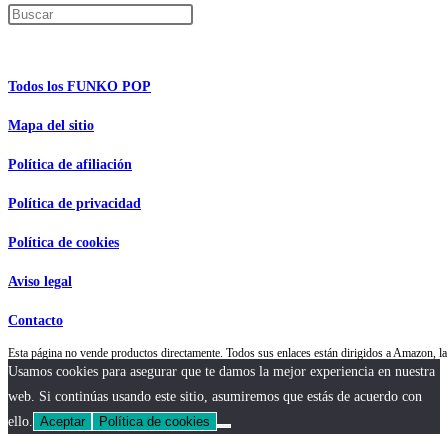
Pulsa Escape para cerrar el panel de búsque
Información de interés
Todos los FUNKO POP
Mapa del sitio
Política de afiliación
Política de privacidad
Política de cookies
Aviso legal
Contacto
Esta página no vende productos directamente. Todos sus enlaces están dirigidos a Amazon,
Usamos cookies para asegurar que te damos la mejor experiencia en nuestra
web. Si continúas usando este sitio, asumiremos que estás de acuerdo con
ello.
Aceptar
Política de cookies