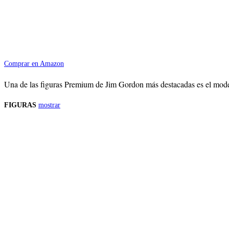
Comprar en Amazon
Una de las figuras Premium de Jim Gordon más destacadas es el modelo
FIGURAS
mostrar
Precios de los productos
Los precios de los productos pueden sufrir modificaciones debido a cambios en
Productos descatalogados
En caso de que alguno de los productos mencionados en esta recopilación apar
Los precios de los productos pueden sufrir modificaciones debido a cambios en
Encuentra tu figura exclusiva