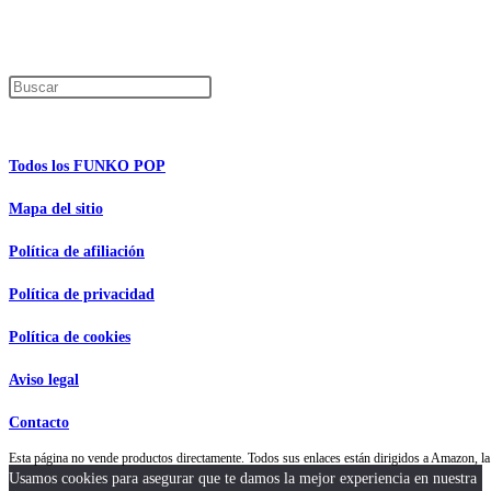
Los precios de los productos pueden sufrir modificaciones debido a cambios en
Encuentra tu figura exclusiva
Pulsa Escape para cerrar el panel de búsque
Información de interés
Todos los FUNKO POP
Mapa del sitio
Política de afiliación
Política de privacidad
Política de cookies
Aviso legal
Contacto
Esta página no vende productos directamente. Todos sus enlaces están dirigidos a Amazon,
Usamos cookies para asegurar que te damos la mejor experiencia en nuestra