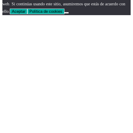
web. Si continúas usando este sitio, asumiremos que estás de acuerdo con
ello.
Aceptar
Política de cookies