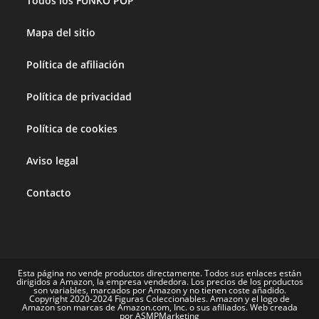
Todos los FUNKO POP
Mapa del sitio
Política de afiliación
Política de privacidad
Política de cookies
Aviso legal
Contacto
Esta página no vende productos directamente. Todos sus enlaces están
dirigidos a Amazon, la empresa vendedora. Los precios de los productos
son variables, marcados por Amazon y no tienen coste añadido.
Copyright 2020-2024 Figuras Coleccionables. Amazon y el logo de
Amazon son marcas de Amazon.com, Inc. o sus afiliados. Web creada
por ASMPMarketing