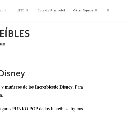
es
LEGO
Sets de Playmobil
Otras figuras
EÍBLES
BLES
 Disney
muñecos de los Increíblesde Disney
s y
. Para
n.
s, figuras FUNKO POP de los Increíbles, figuras