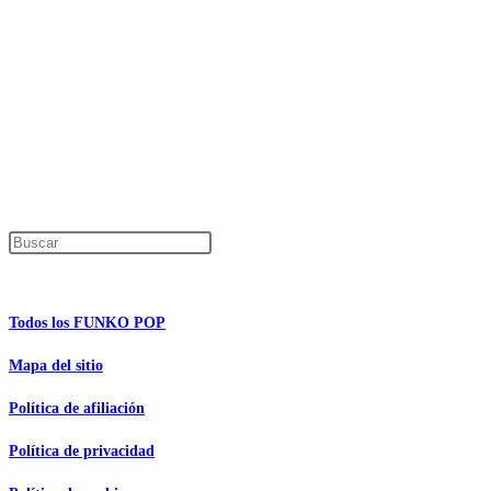
Precios de los productos
Los precios de los productos pueden sufrir modificaciones debido a cambios en
Productos descatalogados
En caso de que alguno de los productos mencionados en esta recopilación apar
Los precios de los productos pueden sufrir modificaciones debido a cambios en
Encuentra tu figura exclusiva
Pulsa Escape para cerrar el panel de búsque
Información de interés
Todos los FUNKO POP
Mapa del sitio
Política de afiliación
Política de privacidad