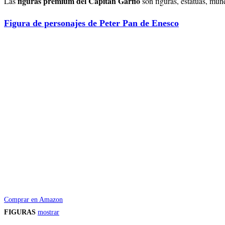
figuras premium del Capitán Garfio
Las
son figuras, estatuas, muñ
Figura de personajes de Peter Pan de Enesco
Comprar en Amazon
FIGURAS
mostrar