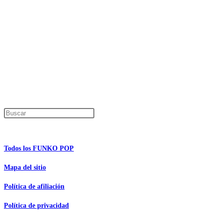
Precios de los productos
Los precios de los productos pueden sufrir modificaciones debido a cambios en
Productos descatalogados
En caso de que alguno de los productos mencionados en esta recopilación apar
Los precios de los productos pueden sufrir modificaciones debido a cambios en
Encuentra tu figura exclusiva
Pulsa Escape para cerrar el panel de búsque
Información de interés
Todos los FUNKO POP
Mapa del sitio
Política de afiliación
Política de privacidad