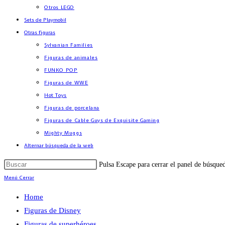
Otros LEGO
Sets de Playmobil
Otras figuras
Sylvanian Families
Figuras de animales
FUNKO POP
Figuras de WWE
Hot Toys
Figuras de porcelana
Figuras de Cable Guys de Exquisite Gaming
Mighty Muggs
Alternar búsqueda de la web
Pulsa Escape para cerrar el panel de búsque
Menú
Cerrar
Home
Figuras de Disney
Figuras de superhéroes