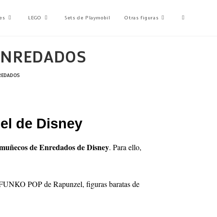
es
LEGO
Sets de Playmobil
Otras figuras
 ENREDADOS
REDADOS
el de Disney
muñecos de Enredados de Disney
. Para ello,
as FUNKO POP de
Rapunzel
, figuras baratas de