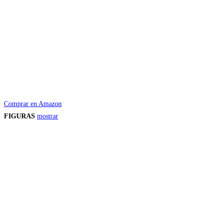
Comprar en Amazon
FIGURAS
mostrar
Precios de los productos
Los precios de los productos pueden sufrir modificaciones debido a cambios en
Productos descatalogados
En caso de que alguno de los productos mencionados en esta recopilación apar
Los precios de los productos pueden sufrir modificaciones debido a cambios en