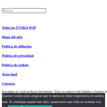
Encuentra tu figura exclusiva
Pulsa Escape para cerrar el panel de búsque
Información de interés
Todos los FUNKO POP
Mapa del sitio
Política de afiliación
Política de privacidad
Política de cookies
Aviso legal
Contacto
Esta página no vende productos directamente. Todos sus enlaces están dirigidos a Amazon,
Usamos cookies para asegurar que te damos la mejor experiencia en nuestra
web. Si continúas usando este sitio, asumiremos que estás de acuerdo con