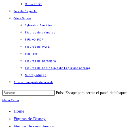
Otros LEGO
Sets de Playmobil
Otras figuras
Sylvanian Families
Figuras de animales
FUNKO POP
Figuras de WWE
Hot Toys
Figuras de porcelana
Figuras de Cable Guys de Exquisite Gaming
Mighty Muggs
Alternar búsqueda de la web
Pulsa Escape para cerrar el panel de búsque
Menú
Cerrar
Home
Figuras de Disney
Figuras de superhéroes